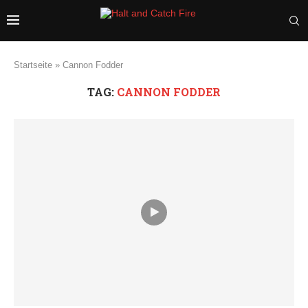
Startseite
»
Cannon Fodder
TAG:
CANNON FODDER