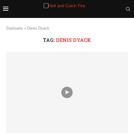
Startseite
»
Denis Dyack
TAG:
DENIS DYACK