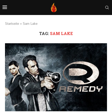
Startseite
»
Sam Lake
TAG:
SAM LAKE