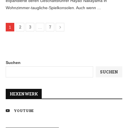
expandierte deren Geschäftsführer Hayao Nakayama in
Wohnzimmer-taugliche-Spielkonsolen. Auch wenn …
2
3
7
1
…
Suchen
SUCHEN
HEXENWERK
YOUTUBE