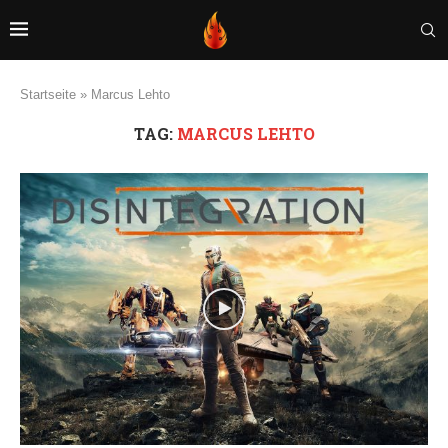
Startseite
»
Marcus Lehto
TAG:
MARCUS LEHTO