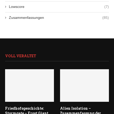
Lowscore
(7)
Zusammenfassungen
(85)
VOLL VERALTET
Friedhofsgeschichte:
Alien Isolation –
Stormgate – Frost Giant
Zusammenfassung der