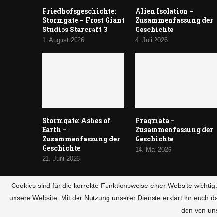
Friedhofsgeschichte:
Alien Isolation –
Stormgate – Frost Giant
Zusammenfassung der
Studios Starcraft 3
Geschichte
1. August 2026
4. Juli 2026
Stormgate: Ashes of
Pragmata –
Earth –
Zusammenfassung der
Zusammenfassung der
Geschichte
Geschichte
14. Mai 2026
21. Juni 2026
Cookies sind für die korrekte Funktionsweise einer Website wichti
unsere Website. Mit der Nutzung unserer Dienste erklärt ihr euch d
© 2024 HaltandCatch
den von un