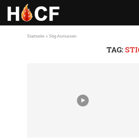
Startseite
»
Stig Asmussen
TAG:
ST