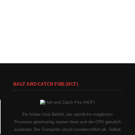
HALT AND CATCH FIRE (HCF)
Ein früher Unix Befehl, der sämtliche möglichen
Prozesse gleichzeitig starten lässt und die CPU gänzlich
auslastet. Der Computer stürzt unwiderruflich ab. Selbst