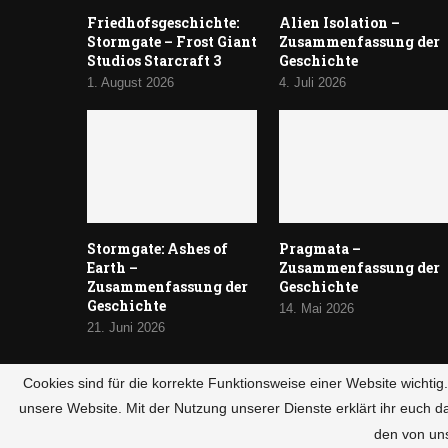
Friedhofsgeschichte:
Alien Isolation –
Stormgate – Frost Giant
Zusammenfassung der
Studios Starcraft 3
Geschichte
1. August 2026
4. Juli 2026
Stormgate: Ashes of
Pragmata –
Earth –
Zusammenfassung der
Zusammenfassung der
Geschichte
Geschichte
14. Mai 2026
21. Juni 2026
Cookies sind für die korrekte Funktionsweise einer Website wichti
unsere Website. Mit der Nutzung unserer Dienste erklärt ihr euch d
© 2024 HaltandCatch
den von un