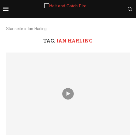
Startseite
»
Ian Harling
TAG:
IAN HARLING