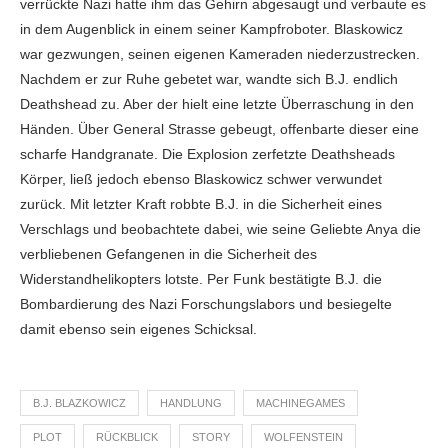
verrückte Nazi hatte ihm das Gehirn abgesaugt und verbaute es
in dem Augenblick in einem seiner Kampfroboter. Blaskowicz
war gezwungen, seinen eigenen Kameraden niederzustrecken.
Nachdem er zur Ruhe gebetet war, wandte sich B.J. endlich
Deathshead zu. Aber der hielt eine letzte Überraschung in den
Händen. Über General Strasse gebeugt, offenbarte dieser eine
scharfe Handgranate. Die Explosion zerfetzte Deathsheads
Körper, ließ jedoch ebenso Blaskowicz schwer verwundet
zurück. Mit letzter Kraft robbte B.J. in die Sicherheit eines
Verschlags und beobachtete dabei, wie seine Geliebte Anya die
verbliebenen Gefangenen in die Sicherheit des
Widerstandhelikopters lotste. Per Funk bestätigte B.J. die
Bombardierung des Nazi Forschungslabors und besiegelte
damit ebenso sein eigenes Schicksal.
B.J. BLAZKOWICZ
HANDLUNG
MACHINEGAMES
PLOT
RÜCKBLICK
STORY
WOLFENSTEIN