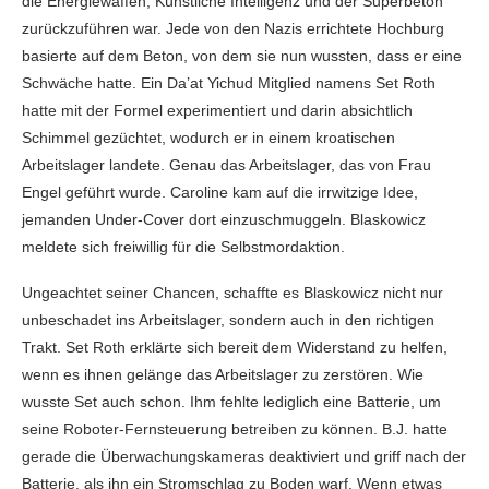
die Energiewaffen, Künstliche Intelligenz und der Superbeton
zurückzuführen war. Jede von den Nazis errichtete Hochburg
basierte auf dem Beton, von dem sie nun wussten, dass er eine
Schwäche hatte. Ein Da’at Yichud Mitglied namens Set Roth
hatte mit der Formel experimentiert und darin absichtlich
Schimmel gezüchtet, wodurch er in einem kroatischen
Arbeitslager landete. Genau das Arbeitslager, das von Frau
Engel geführt wurde. Caroline kam auf die irrwitzige Idee,
jemanden Under-Cover dort einzuschmuggeln. Blaskowicz
meldete sich freiwillig für die Selbstmordaktion.
Ungeachtet seiner Chancen, schaffte es Blaskowicz nicht nur
unbeschadet ins Arbeitslager, sondern auch in den richtigen
Trakt. Set Roth erklärte sich bereit dem Widerstand zu helfen,
wenn es ihnen gelänge das Arbeitslager zu zerstören. Wie
wusste Set auch schon. Ihm fehlte lediglich eine Batterie, um
seine Roboter-Fernsteuerung betreiben zu können. B.J. hatte
gerade die Überwachungskameras deaktiviert und griff nach der
Batterie, als ihn ein Stromschlag zu Boden warf. Wenn etwas