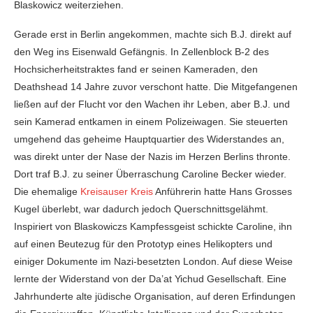
Blaskowicz weiterziehen.
Gerade erst in Berlin angekommen, machte sich B.J. direkt auf
den Weg ins Eisenwald Gefängnis. In Zellenblock B-2 des
Hochsicherheitstraktes fand er seinen Kameraden, den
Deathshead 14 Jahre zuvor verschont hatte. Die Mitgefangenen
ließen auf der Flucht vor den Wachen ihr Leben, aber B.J. und
sein Kamerad entkamen in einem Polizeiwagen. Sie steuerten
umgehend das geheime Hauptquartier des Widerstandes an,
was direkt unter der Nase der Nazis im Herzen Berlins thronte.
Dort traf B.J. zu seiner Überraschung Caroline Becker wieder.
Die ehemalige
Kreisauser Kreis
Anführerin hatte Hans Grosses
Kugel überlebt, war dadurch jedoch Querschnittsgelähmt.
Inspiriert von Blaskowiczs Kampfessgeist schickte Caroline, ihn
auf einen Beutezug für den Prototyp eines Helikopters und
einiger Dokumente im Nazi-besetzten London. Auf diese Weise
lernte der Widerstand von der Da’at Yichud Gesellschaft. Eine
Jahrhunderte alte jüdische Organisation, auf deren Erfindungen