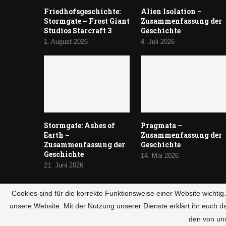
Friedhofsgeschichte:
Alien Isolation –
Stormgate – Frost Giant
Zusammenfassung der
Studios Starcraft 3
Geschichte
1. August 2026
4. Juli 2026
Stormgate: Ashes of
Pragmata –
Earth –
Zusammenfassung der
Zusammenfassung der
Geschichte
Geschichte
14. Mai 2026
21. Juni 2026
Cookies sind für die korrekte Funktionsweise einer Website wichti
unsere Website. Mit der Nutzung unserer Dienste erklärt ihr euch d
© 2024 HaltandCatch
den von un