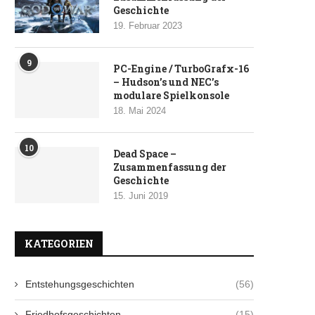
Geschichte
19. Februar 2023
9
PC-Engine / TurboGrafx-16
– Hudson’s und NEC’s
modulare Spielkonsole
18. Mai 2024
10
Dead Space –
Zusammenfassung der
Geschichte
15. Juni 2019
KATEGORIEN
Entstehungsgeschichten
(56)
Friedhofsgeschichten
(15)