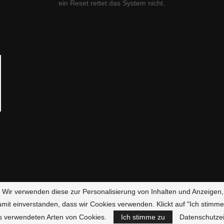
ein Reset rettet das System nicht.
g. Wir verwenden diese zur Personalisierung von Inhalten und Anzeigen,
amit einverstanden, dass wir Cookies verwenden. Klickt auf "Ich stimme
Fire.de - Alle Rechte vorbehalten.
Impressum
|
Haftungsausschluss
|
s verwendeten Arten von Cookies.
Ich stimme zu
Datenschutzei