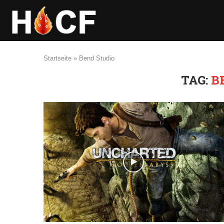
Startseite
»
Bend Studio
TAG:
B