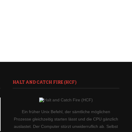
HALT AND CATCH FIRE (HCF)
Ein früher Unix Befehl, der sämtliche möglichen
Prozesse gleichzeitig starten lässt und die CPU gänzlich
auslastet. Der Computer stürzt unwiderruflich ab. Selbst