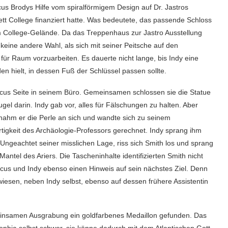
cus Brodys Hilfe vom spiralförmigem Design auf Dr. Jastros
ett College finanziert hatte. Was bedeutete, das passende Schloss
m College-Gelände. Da das Treppenhaus zur Jastro Ausstellung
keine andere Wahl, als sich mit seiner Peitsche auf den
 Raum vorzuarbeiten. Es dauerte nicht lange, bis Indy eine
n hielt, in dessen Fuß der Schlüssel passen sollte.
cus Seite in seinem Büro. Gemeinsamen schlossen sie die Statue
el darin. Indy gab vor, alles für Fälschungen zu halten. Aber
 nahm er die Perle an sich und wandte sich zu seinem
rtigkeit des Archäologie-Professors gerechnet. Indy sprang ihm
Ungeachtet seiner misslichen Lage, riss sich Smith los und sprang
antel des Ariers. Die Tascheninhalte identifizierten Smith nicht
cus und Indy ebenso einen Hinweis auf sein nächstes Ziel. Denn
iesen, neben Indy selbst, ebenso auf dessen frühere Assistentin
meinsamen Ausgrabung ein goldfarbenes Medaillon gefunden. Das
Sophia selbst schwor, sie könne dadurch mit dem Atlantischen Gott-