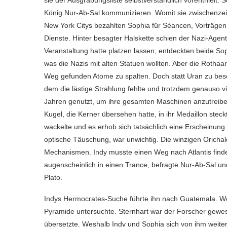
König Nur-Ab-Sal kommunizieren. Womit sie zwischenzeit
New York Citys bezahlten Sophia für Séancen, Vorträge
Dienste. Hinter besagter Halskette schien der Nazi-Age
Veranstaltung hatte platzen lassen, entdeckten beide Sop
was die Nazis mit alten Statuen wollten. Aber die Rothaar
Weg gefunden Atome zu spalten. Doch statt Uran zu besc
dem die lästige Strahlung fehlte und trotzdem genauso vie
Jahren genutzt, um ihre gesamten Maschinen anzutreiben
Kugel, die Kerner übersehen hatte, in ihr Medaillon stec
wackelte und es erhob sich tatsächlich eine Erscheinung 
optische Täuschung, war unwichtig. Die winzigen Orichal
Mechanismen. Indy musste einen Weg nach Atlantis finden
augenscheinlich in einen Trance, befragte Nur-Ab-Sal un
Plato.
Indys Hermocrates-Suche führte ihn nach Guatemala. Wo 
Pyramide untersuchte. Sternhart war der Forscher gewese
übersetzte. Weshalb Indy und Sophia sich von ihm weitere