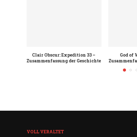
on 33 –
God of War: Ragnarök –
Horizo
eschichte
Zusammenfassung der Geschichte
Zusammenfas
VOLL VERALTET