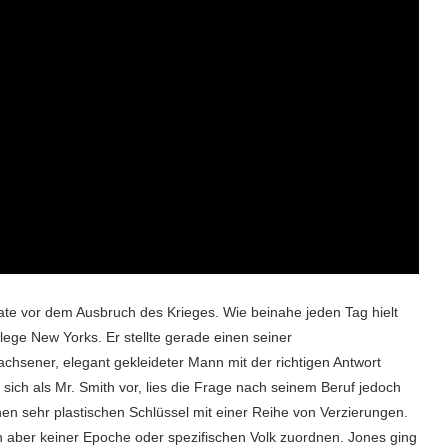
te vor dem Ausbruch des Krieges. Wie beinahe jeden Tag hielt
lege New Yorks. Er stellte gerade einen seiner
chsener, elegant gekleideter Mann mit der richtigen Antwort
sich als Mr. Smith vor, lies die Frage nach seinem Beruf jedoch
nen sehr plastischen Schlüssel mit einer Reihe von Verzierungen.
ihn aber keiner Epoche oder spezifischen Volk zuordnen. Jones ging