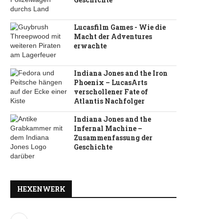
Lucasfilm Games - Wie die
Macht der Adventures
erwachte
Indiana Jones and the Iron
Phoenix – LucasArts
verschollener Fate of
Atlantis Nachfolger
Indiana Jones and the
Infernal Machine –
Zusammenfassung der
Geschichte
HEXENWERK