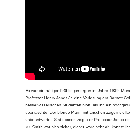
Es war ein ruhiger Frühlingsmorgen im Jahre 1939. Mona
Professor Henry Jones Jr. eine Vorlesung am Barnett Col
besserwisserischen Studenten bloß, als ihn ein hochgewa
überraschte. Der blonde Mann mit arischen Zügen stellte 
unbeantwortet. Stattdessen zeigte er Professor Jones ei
Mr. Smith war sich sicher, dieser wäre sehr alt, konnte 