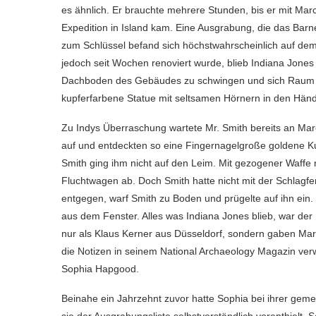
es ähnlich. Er brauchte mehrere Stunden, bis er mit Mar
Expedition in Island kam. Eine Ausgrabung, die das Barn
zum Schlüssel befand sich höchstwahrscheinlich auf de
jedoch seit Wochen renoviert wurde, blieb Indiana Jones 
Dachboden des Gebäudes zu schwingen und sich Raum für
kupferfarbene Statue mit seltsamen Hörnern in den Hände
Zu Indys Überraschung wartete Mr. Smith bereits an Mar
auf und entdeckten so eine Fingernagelgroße goldene Kug
Smith ging ihm nicht auf den Leim. Mit gezogener Waffe
Fluchtwagen ab. Doch Smith hatte nicht mit der Schlagfe
entgegen, warf Smith zu Boden und prügelte auf ihn ein. 
aus dem Fenster. Alles was Indiana Jones blieb, war der M
nur als Klaus Kerner aus Düsseldorf, sondern gaben Mar
die Notizen in seinem National Archaeology Magazin verw
Sophia Hapgood.
Beinahe ein Jahrzehnt zuvor hatte Sophia bei ihrer ge
sie der Ausgrabungsliste selbstverständlich vorenthielt. 