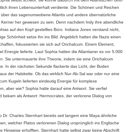
lich ihren Lebensunterhalt verdiente. Die Schönen und Reichen
n über das sagenumwobene Atlantis und andere übernatürliche
nt Kerner her gewesen zu sein. Denn nachdem Indy ihre abendliche
hias auf den Kopf gestelltes Büro. Indiana Jones verstand nicht,
ige Schönheit setze ihn ins Bild. Angeblich hatten die Nazis einen
haffen, fokussierten sie sich auf Orichalcum. Einem Element,
l Energie lieferte. Laut Sophia hatten die Atlantianer es vor 5.000
. Sie untermauerte ihre Theorie, indem sie eine Orichalcum
kte. In der nächsten Sekunde flackerte das Licht, der Boden
aus der Halskette. Ob das wirklich Nur-Ab-Sal war oder nur eine
cum Kugeln lieferten eindeutig Energie für komplexe
, aber wie? Sophia hatte darauf eine Antwort. Sie verfiel
d bekam als Antwort: Hermocrates, der verlorene Dialog von
Dr. Charles Sternhart bereits seit langem eine Maya-ähnliche
n, welcher Platos verlorenen Dialog ursprünglich ins Englische
 Hinweise erhofften. Sternhart hatte selbst zwar keine Abschrift