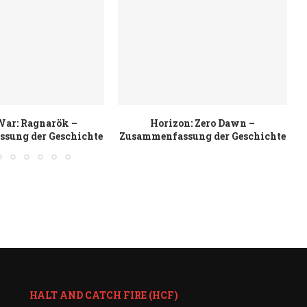
n: Zero Dawn –
Warhammer 40.000: Space Marine
sung der Geschichte
2 – Zusammenfassung der...
HALT AND CATCH FIRE (HCF)