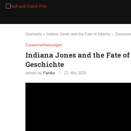
Startseite
»
Indiana Jones and the Fate of Atlantis – Zusamm
Zusammenfassungen
Indiana Jones and the Fate o
Geschichte
written by
Pandur
22. Mai 2020