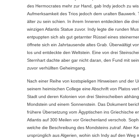
des Hermocrates mehr zur Hand, gab Indy jedoch zu wis
Aufmerksamkeit des Trios jedoch dem uralten Bauwerk. T
älter zu sein schien. In ihrem Inneren entdeckten die dre
winzigen Atlantis Statue zuvor. Indy legte die runden M
entpuppten sich als gut getarnter Rüssel eines steiner
öffnete sich ein Jahrtausende altes Grab. Überwältigt v
los und entdeckte den Weltstein. Eine von drei Steinsch
Sternhart dachte aber gar nicht daran, den Fund mit sein
zuvor verhüllten Geheimgang.
Nach einer Reihe von kostspieligen Hinweisen und der Um
seinem heimischen College eine Abschrift von Platos ver
Stadt und deren Kolonien von drei Steinscheiben abhän
Mondstein und einem Sonnenstein. Das Dokument berich
frühere Übersetzung vom Ägyptischen ins Griechische ents
Atlantis auf 300 Meilen vor Griechenland verschob. Sophi
welche die Beschreibung des Mondsteins zutraf. Aber Ke
ursprünglich aus Algerien, wohin sich Indy auf den Weg 