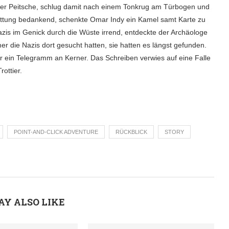
einer Peitsche, schlug damit nach einem Tonkrug am Türbogen und
Rettung bedankend, schenkte Omar Indy ein Kamel samt Karte zu
zis im Genick durch die Wüste irrend, entdeckte der Archäologe
r die Nazis dort gesucht hatten, sie hatten es längst gefunden.
r ein Telegramm an Kerner. Das Schreiben verwies auf eine Falle
ottier.
POINT-AND-CLICK ADVENTURE
RÜCKBLICK
STORY
AY ALSO LIKE