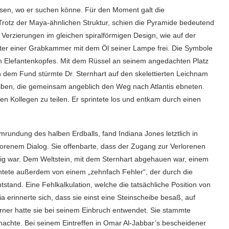
sen, wo er suchen könne. Für den Moment galt die
rotz der Maya-ähnlichen Struktur, schien die Pyramide bedeutend
i Verzierungen im gleichen spiralförmigen Design, wie auf der
uster einer Grabkammer mit dem Öl seiner Lampe frei. Die Symbole
nen Elefantenkopfes. Mit dem Rüssel an seinem angedachten Platz
on dem Fund stürmte Dr. Sternhart auf den skelettierten Leichnam
eiben, die gemeinsam angeblich den Weg nach Atlantis ebneten.
en Kollegen zu teilen. Er sprintete los und entkam durch einen
rundung des halben Erdballs, fand Indiana Jones letztlich in
lorenem Dialog. Sie offenbarte, dass der Zugang zur Verlorenen
gig war. Dem Weltstein, mit dem Sternhart abgehauen war, einem
tete außerdem von einem „zehnfach Fehler“, der durch die
tand. Eine Fehlkalkulation, welche die tatsächliche Position von
a erinnerte sich, dass sie einst eine Steinscheibe besaß, auf
rner hatte sie bei seinem Einbruch entwendet. Sie stammte
machte. Bei seinem Eintreffen in Omar Al-Jabbar’s bescheidener