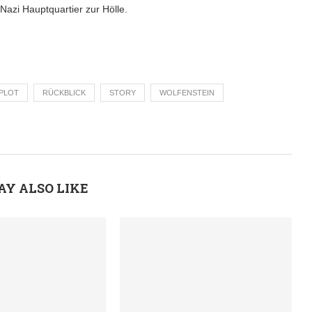
azi Hauptquartier zur Hölle.
PLOT
RÜCKBLICK
STORY
WOLFENSTEIN
AY ALSO LIKE