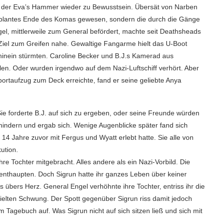
d der Eva’s Hammer wieder zu Bewusstsein. Übersät von Narben
geplantes Ende des Komas gewesen, sondern die durch die Gänge
el, mittlerweile zum General befördert, machte seit Deathsheads
Ziel zum Greifen nahe. Gewaltige Fangarme hielt das U-Boot
hinein stürmten. Caroline Becker und B.J.s Kamerad aus
en. Oder wurden irgendwo auf dem Nazi-Luftschiff verhört. Aber
ortaufzug zum Deck erreichte, fand er seine geliebte Anya
 Sie forderte B.J. auf sich zu ergeben, oder seine Freunde würden
chindern und ergab sich. Wenige Augenblicke später fand sich
 14 Jahre zuvor mit Fergus und Wyatt erlebt hatte. Sie alle von
ution.
e Tochter mitgebracht. Alles andere als ein Nazi-Vorbild. Die
t enthaupten. Doch Sigrun hatte ihr ganzes Leben über keiner
s übers Herz. General Engel verhöhnte ihre Tochter, entriss ihr die
elten Schwung. Der Spott gegenüber Sigrun riss damit jedoch
m Tagebuch auf. Was Sigrun nicht auf sich sitzen ließ und sich mit