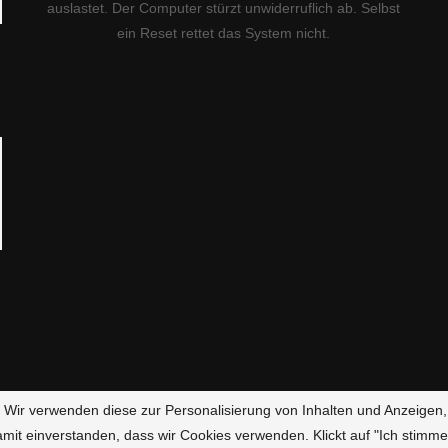
auslastet. Der Computer stürzt unwiderruflich ab. Selbst
ein Reset rettet das System nicht.
g. Wir verwenden diese zur Personalisierung von Inhalten und Anzeigen,
amit einverstanden, dass wir Cookies verwenden. Klickt auf "Ich stimme