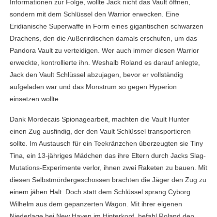
Informationen zur Folge, wollte Jack nicht das Vault öffnen,
sondern mit dem Schlüssel den Warrior erwecken. Eine
Eridianische Superwaffe in Form eines gigantischen schwarzen
Drachens, den die Außerirdischen damals erschufen, um das
Pandora Vault zu verteidigen. Wer auch immer diesen Warrior
erweckte, kontrollierte ihn. Weshalb Roland es darauf anlegte,
Jack den Vault Schlüssel abzujagen, bevor er vollständig
aufgeladen war und das Monstrum so gegen Hyperion
einsetzen wollte.
Dank Mordecais Spionagearbeit, machten die Vault Hunter
einen Zug ausfindig, der den Vault Schlüssel transportieren
sollte. Im Austausch für ein Teekränzchen überzeugten sie Tiny
Tina, ein 13-jähriges Mädchen das ihre Eltern durch Jacks Slag-
Mutations-Experimente verlor, ihnen zwei Raketen zu bauen. Mit
diesen Selbstmördergeschossen brachten die Jäger den Zug zu
einem jähen Halt. Doch statt dem Schlüssel sprang Cyborg
Wilhelm aus dem gepanzerten Wagon. Mit ihrer eigenen
Niederlage bei New Haven im Hinterkopf, befahl Roland den