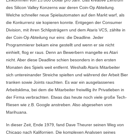
Einkommen von 25.000 Dollar pro Jahr. Das kreative Zentrum
des Silicon Valley Konzerns war deren Coin-Op Abteilung.
Welche schneller neue Spielautomaten auf den Markt warf, als
die Konkurrenz sie kopieren konnte. Entgegen der Consumer
Division, mit ihren Schlipsträgern und dem Ataris VCS, zählte in
der Coin-Op Abteilung nur eins: die Deadline. Jeder
Programmierer bekam eine gestellt und wenn er sie nicht
einhielt, flog er raus. Denn an Bewerbern mangelte es Atari
nicht. Aber diese Deadline schien besonders in den ersten
Monaten des Spiels weit entfernt. Weshalb Ataris Mitarbeiter
sich untereinander Streiche spielten und während der Arbeit Bier
tranken sowie Joints rauchten. Es war ein ausgelassenes
Arbeitsklima, bei dem die Mitarbeiter freiwillig ihr Privatleben in
der Firma verbrachten. Etwas das heute noch viele große Tech-
Riesen wie z.B. Google anstreben. Also abgesehen vom
Marihuana.
In dieser Zeit, Ende 1979, fand Dave Theurer seinen Weg von
Chicago nach Kalifornien. Die komplexen Analysen seines