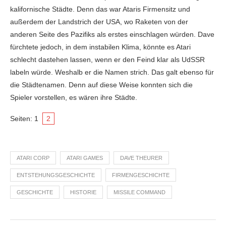
kalifornische Städte. Denn das war Ataris Firmensitz und
außerdem der Landstrich der USA, wo Raketen von der
anderen Seite des Pazifiks als erstes einschlagen würden. Dave
fürchtete jedoch, in dem instabilen Klima, könnte es Atari
schlecht dastehen lassen, wenn er den Feind klar als UdSSR
labeln würde. Weshalb er die Namen strich. Das galt ebenso für
die Städtenamen. Denn auf diese Weise konnten sich die
Spieler vorstellen, es wären ihre Städte.
Seiten:
1
2
ATARI CORP
ATARI GAMES
DAVE THEURER
ENTSTEHUNGSGESCHICHTE
FIRMENGESCHICHTE
GESCHICHTE
HISTORIE
MISSILE COMMAND