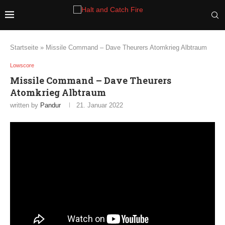
Startseite
»
Missile Command – Dave Theurers Atomkrieg Albtraum
Lowscore
Missile Command – Dave Theurers
Atomkrieg Albtraum
written by
Pandur
21. Januar 2022