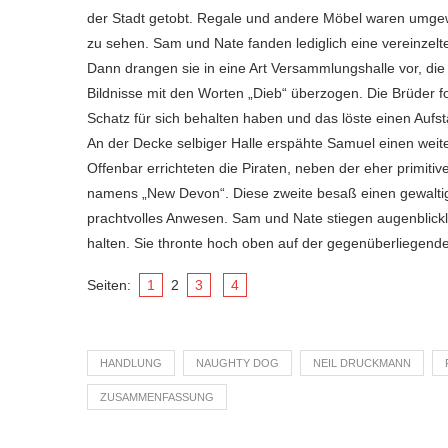
der Stadt getobt. Regale und andere Möbel waren umgew
zu sehen. Sam und Nate fanden lediglich eine vereinzel
Dann drangen sie in eine Art Versammlungshalle vor, di
Bildnisse mit den Worten „Dieb“ überzogen. Die Brüder fo
Schatz für sich behalten haben und das löste einen Aufs
An der Decke selbiger Halle erspähte Samuel einen weite
Offenbar errichteten die Piraten, neben der eher primitive
namens „New Devon“. Diese zweite besaß einen gewaltigen
prachtvolles Anwesen. Sam und Nate stiegen augenblick
halten. Sie thronte hoch oben auf der gegenüberliegend
Seiten:
1
2
3
4
HANDLUNG
NAUGHTY DOG
NEIL DRUCKMANN
ZUSAMMENFASSUNG