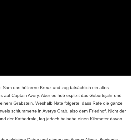
e Sam das hölzerne Kreuz und zog tatsächlich ein altes
 auf Captain Avery. Aber es hob explizit das Geburtsjahr und
 einem Grabstein. Weshalb Nate folgerte, dass Rafe die ganze
nweis schlummerte in Averys Grab, also dem Friedhof. Nicht der
und der Kathedrale, lag jedoch beinahe einen Kilometer davon
it den gleichen Daten und einem von Averys Aliase, Benjamin