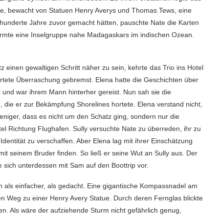
erte, bewacht von Statuen Henry Averys und Thomas Tews, eine
s hunderte Jahre zuvor gemacht hätten, pauschte Nate die Karten
 formte eine Inselgruppe nahe Madagaskars im indischen Ozean.
inen gewaltigen Schritt näher zu sein, kehrte das Trio ins Hotel
rtete Überraschung gebremst. Elena hatte die Geschichten über
t und war ihrem Mann hinterher gereist. Nun sah sie die
n, die er zur Bekämpfung Shorelines hortete. Elena verstand nicht,
eniger, dass es nicht um den Schatz ging, sondern nur die
el Richtung Flughafen. Sully versuchte Nate zu überreden, ihr zu
dentität zu verschaffen. Aber Elena lag mit ihrer Einschätzung
it seinem Bruder finden. So ließ er seine Wut an Sully aus. Der
e sich unterdessen mit Sam auf den Boottrip vor.
ich als einfacher, als gedacht. Eine gigantische Kompassnadel am
en Weg zu einer Henry Avery Statue. Durch deren Fernglas blickte
zen. Als wäre der aufziehende Sturm nicht gefährlich genug,