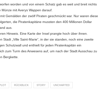
orfen worden und von einem Schatz gab es weit und breit nichts
te Münze mit Averys Wappen darauf.
e mit Gemälden der zwölf Piraten geschmückt war. Nur waren diese
lgerten, die Piratenkapitäne mussten den 400 Millionen Dollar
tand aus.
ren Hinweis. Eine Karte der Insel prangte hoch über ihnen.
n Stadt „Ville Saint-Marie“, in der sie standen, noch eine zweite
 Schutzwall und enthielt für jeden Piratenkapitän ein
lich zum Turm des Anwesens auf, um nach der Stadt Ausschau zu
en Bergkette.
PLOT
RÜCKBLICK
STORY
UNCHARTED