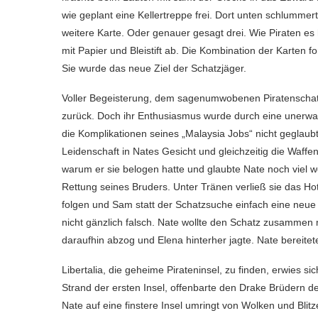
wie geplant eine Kellertreppe frei. Dort unten schlumm
weitere Karte. Oder genauer gesagt drei. Wie Piraten e
mit Papier und Bleistift ab. Die Kombination der Karten
Sie wurde das neue Ziel der Schatzjäger.
Voller Begeisterung, dem sagenumwobenen Piratenschatz e
zurück. Doch ihr Enthusiasmus wurde durch eine unerwa
die Komplikationen seines „Malaysia Jobs“ nicht geglaub
Leidenschaft in Nates Gesicht und gleichzeitig die Waffe
warum er sie belogen hatte und glaubte Nate noch viel w
Rettung seines Bruders. Unter Tränen verließ sie das Hot
folgen und Sam statt der Schatzsuche einfach eine neue I
nicht gänzlich falsch. Nate wollte den Schatz zusammen m
daraufhin abzog und Elena hinterher jagte. Nate bereitet
Libertalia, die geheime Pirateninsel, zu finden, erwies s
Strand der ersten Insel, offenbarte den Drake Brüdern d
Nate auf eine finstere Insel umringt von Wolken und Blit