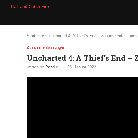
Startseite
»
Uncharted 4: A Thief’s End – Zusammenfassung 
Zusammenfassungen
Uncharted 4: A Thief’s End –
written by
Pandur
28. Januar 2022