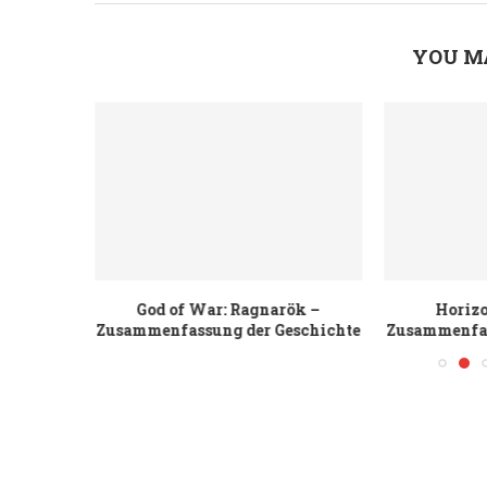
YOU M
on 33 –
God of War: Ragnarök –
Horizo
eschichte
Zusammenfassung der Geschichte
Zusammenfas