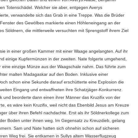
nen Totenschädel. Welcher sie aber, entgegen Averys
erte, verwandelte sich das Grab in eine Treppe. Was die Brüder
ge Fenster des Gewölbes markierte einen Höhleneingang an der
s Söldnern, die mittlerweile versuchten mit Sprengstoff ihrem Ziel
s sie in einer großen Kammer mit einer Waage angelangten. Auf ihr
und einige Kupfermünzen in der zweiten. Nate folgerte umgehend,
r eine einzige Münze aus der Waagschale nahm. Das führte zum
hter malten Madagaskar auf den Boden. Inklusive einer
Doch schon eine Sekunde darauf erschütterte eine Explosion die
weiten Eingang und entwaffneten ihre Schatzjäger-Konkurrenz.
k und beorderte dann einen ihrer Männer das Kruzifix von der
te, es wäre kein Kruzifix, weil nicht das Ebenbild Jesus am Kreuze
nger über ihren Befehl nachdachte. Erst als ihr Söldnerkollege zum
ts der Boden unter ihnen weg. Im Gegensatz zu Kreuzdieb, gelang
mmern. Sam und Nate hatten sich ohnehin schon auf sicheren
ren Weg frei. Sie entkamen in Sullys altem Wasserflugzeug