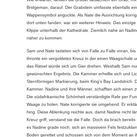
Bridgeman, darauf. Der Grabstein umfasste ebenfalls ei
Wappensymbol anguckte. Als Nate die Ausrichtung korrigi
dort unten fanden, war ein weiterer Hinweis. Das einzi
Klippe unterhalb der Kathedrale. Ziemlich nahe an Nadine
näher zu kommen.
Sam und Nate tasteten sich von Falle zu Falle voran, bi
thronte ein vergoldetes Kreuz in der einen Waagschale 
das Rätsel würde sich um Gier drehen. Weshalb Sam nu
gewünschten Ergebnis. Die Kammer erhellte sich und Lic
Sternförmigen Markierung, beim King’s Bay Landstrich. 
Kammer. Nadine und ihre Männer, schafften sich einen z
Die südafrikanische Schönheit verständigte Rafe per Fun
Waage zu holen. Nate korrigierte sie umgehend. Er erklär
hing. Diese Ablenkung reichte aus, damit Nadine nicht lä
Kreuz griff, verstand sie die Falle. Doch da brach berei
es Nadine grade noch, sich an massivem Fels festzukla
Boden gerettet und schossen sich von dem Moment an ih