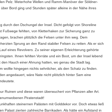
f den Pelz. Meterhohe Wellen und Ramm-Manöver der Söldner-
h über Bord ging und Stunden später alleine in der Nähe ihres
g durch den Dschungel der Insel. Dicht gefolgt von Shoreline
lbst Fußwege fehlten, von Kletterhaken zur Sicherung ganz zu
nlagen, brachen plötzlich die Felsen unter ihm weg. Dem
herzten Sprung an den Rand stabiler Felsen zu retten. Als er sich
n Lauf eines Revolvers. Zu seiner eigenen Erleichterung gehörte
ingsten. Ihnen fehlten Vorräte und ein Boot, um der Insel lebend
 den Hauch einer Ahnung hatten, wo genau die Stadt lag.
am wollte hingegen nichts sehnlicher, als den Schatz zu finden.
den angedauert, wäre Nate nicht plötzlich hinter Sam eine
indeutete.
r Ruinen und diese waren überwuchert von Pflanzen aller Art.
genumwobenen Piratenstadt!
unkhaften steinernen Palästen mit Golddekor vor. Doch etwas ließ
n Palast zierten zahlreiche Barrikaden. Als hätte ein Aufstand in