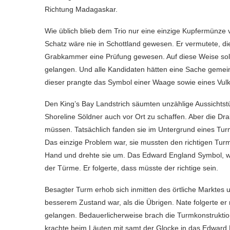
Richtung Madagaskar.
Wie üblich blieb dem Trio nur eine einzige Kupfermünze v
Schatz wäre nie in Schottland gewesen. Er vermutete, di
Grabkammer eine Prüfung gewesen. Auf diese Weise sollt
gelangen. Und alle Kandidaten hätten eine Sache gemein
dieser prangte das Symbol einer Waage sowie eines Vulk
Den King’s Bay Landstrich säumten unzählige Aussichtst
Shoreline Söldner auch vor Ort zu schaffen. Aber die Dr
müssen. Tatsächlich fanden sie im Untergrund eines Turm
Das einzige Problem war, sie mussten den richtigen Tur
Hand und drehte sie um. Das Edward England Symbol, wa
der Türme. Er folgerte, dass müsste der richtige sein.
Besagter Turm erhob sich inmitten des örtliche Marktes 
besserem Zustand war, als die Übrigen. Nate folgerte e
gelangen. Bedauerlicherweise brach die Turmkonstruktio
krachte beim Läuten mit samt der Glocke in das Edward