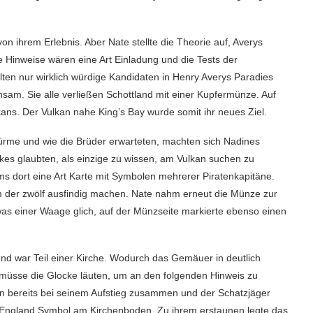
on ihrem Erlebnis. Aber Nate stellte die Theorie auf, Averys
e Hinweise wären eine Art Einladung und die Tests der
en nur wirklich würdige Kandidaten in Henry Averys Paradies
sam. Sie alle verließen Schottland mit einer Kupfermünze. Auf
ans. Der Vulkan nahe King’s Bay wurde somit ihr neues Ziel.
ürme und wie die Brüder erwarteten, machten sich Nadines
akes glaubten, als einzige zu wissen, am Vulkan suchen zu
s dort eine Art Karte mit Symbolen mehrerer Piratenkapitäne.
m der zwölf ausfindig machen. Nate nahm erneut die Münze zur
s einer Waage glich, auf der Münzseite markierte ebenso einen
und war Teil einer Kirche. Wodurch das Gemäuer in deutlich
r müsse die Glocke läuten, um an den folgenden Hinweis zu
n bereits bei seinem Aufstieg zusammen und der Schatzjäger
 England Symbol am Kirchenboden. Zu ihrem erstaunen legte das