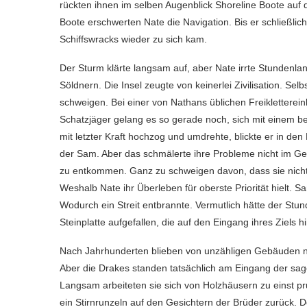
rückten ihnen im selben Augenblick Shoreline Boote au
Boote erschwerten Nate die Navigation. Bis er schließlic
Schiffswracks wieder zu sich kam.
Der Sturm klärte langsam auf, aber Nate irrte Stundenlan
Söldnern. Die Insel zeugte von keinerlei Zivilisation. Se
schweigen. Bei einer von Nathans üblichen Freikletterei
Schatzjäger gelang es so gerade noch, sich mit einem be
mit letzter Kraft hochzog und umdrehte, blickte er in de
der Sam. Aber das schmälerte ihre Probleme nicht im Ger
zu entkommen. Ganz zu schweigen davon, dass sie nicht
Weshalb Nate ihr Überleben für oberste Priorität hielt. S
Wodurch ein Streit entbrannte. Vermutlich hätte der Stun
Steinplatte aufgefallen, die auf den Eingang ihres Ziels h
Nach Jahrhunderten blieben von unzähligen Gebäuden nu
Aber die Drakes standen tatsächlich am Eingang der sa
Langsam arbeiteten sie sich von Holzhäusern zu einst pr
ein Stirnrunzeln auf den Gesichtern der Brüder zurück. De