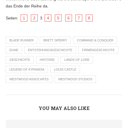
das Ende der Reihe da.
Seiten:
1
2
3
4
5
6
7
8
BLADE RUNNER
BRETT SPERRY
COMMAND & CONQUER
DUNE
ENTSTEHUNGSGESCHICHTE
FIRMENGESCHICHTE
GESCHICHTE
HISTORIE
LANDS OF LORE
LEGEND OF KYRANDIA
LOUIS CASTLE
WESTWOOD ASSOCIATES
WESTWOOD STUDIOS
YOU MAY ALSO LIKE