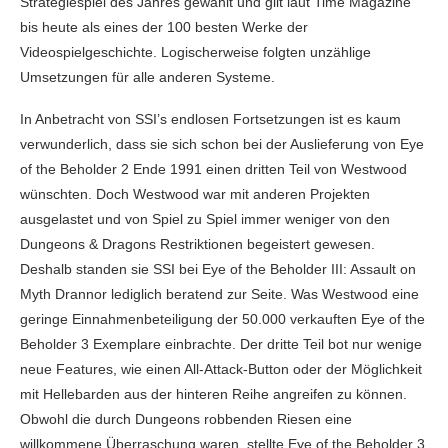
Strategiespiel des Jahres gewählt und gilt laut Time Magazine
bis heute als eines der 100 besten Werke der
Videospielgeschichte. Logischerweise folgten unzählige
Umsetzungen für alle anderen Systeme.
In Anbetracht von SSI’s endlosen Fortsetzungen ist es kaum
verwunderlich, dass sie sich schon bei der Auslieferung von Eye
of the Beholder 2 Ende 1991 einen dritten Teil von Westwood
wünschten. Doch Westwood war mit anderen Projekten
ausgelastet und von Spiel zu Spiel immer weniger von den
Dungeons & Dragons Restriktionen begeistert gewesen.
Deshalb standen sie SSI bei Eye of the Beholder III: Assault on
Myth Drannor lediglich beratend zur Seite. Was Westwood eine
geringe Einnahmenbeteiligung der 50.000 verkauften Eye of the
Beholder 3 Exemplare einbrachte. Der dritte Teil bot nur wenige
neue Features, wie einen All-Attack-Button oder der Möglichkeit
mit Hellebarden aus der hinteren Reihe angreifen zu können.
Obwohl die durch Dungeons robbenden Riesen eine
willkommene Überraschung waren, stellte Eye of the Beholder 3