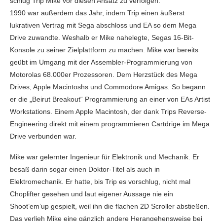
schlug Trip Mike vor diesen Ansatz zu verfolgen.
1990 war außerdem das Jahr, indem Trip einen äußerst
lukrativen Vertrag mit Sega abschloss und EA so dem Mega
Drive zuwandte. Weshalb er Mike nahelegte, Segas 16-Bit-
Konsole zu seiner Zielplattform zu machen. Mike war bereits
geübt im Umgang mit der Assembler-Programmierung von
Motorolas 68.000er Prozessoren. Dem Herzstück des Mega
Drives, Apple Macintoshs und Commodore Amigas. So begann
er die „Beirut Breakout“ Programmierung an einer von EAs Artist
Workstations. Einem Apple Macintosh, der dank Trips Reverse-
Engineering direkt mit einem programmieren Cartdrige im Mega
Drive verbunden war.
Mike war gelernter Ingenieur für Elektronik und Mechanik. Er
besaß darin sogar einen Doktor-Titel als auch in
Elektromechanik. Er hatte, bis Trip es vorschlug, nicht mal
Choplifter gesehen und laut eigener Aussage nie ein
Shoot’em’up gespielt, weil ihn die flachen 2D Scroller abstießen.
Das verlieh Mike eine gänzlich andere Herangehensweise bei