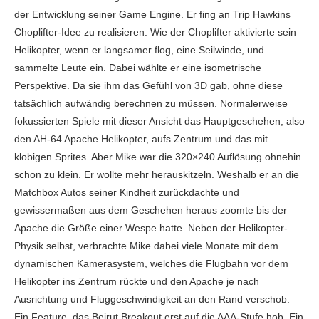
der Entwicklung seiner Game Engine. Er fing an Trip Hawkins
Choplifter-Idee zu realisieren. Wie der Choplifter aktivierte sein
Helikopter, wenn er langsamer flog, eine Seilwinde, und
sammelte Leute ein. Dabei wählte er eine isometrische
Perspektive. Da sie ihm das Gefühl von 3D gab, ohne diese
tatsächlich aufwändig berechnen zu müssen. Normalerweise
fokussierten Spiele mit dieser Ansicht das Hauptgeschehen, also
den AH-64 Apache Helikopter, aufs Zentrum und das mit
klobigen Sprites. Aber Mike war die 320×240 Auflösung ohnehin
schon zu klein. Er wollte mehr herauskitzeln. Weshalb er an die
Matchbox Autos seiner Kindheit zurückdachte und
gewissermaßen aus dem Geschehen heraus zoomte bis der
Apache die Größe einer Wespe hatte. Neben der Helikopter-
Physik selbst, verbrachte Mike dabei viele Monate mit dem
dynamischen Kamerasystem, welches die Flugbahn vor dem
Helikopter ins Zentrum rückte und den Apache je nach
Ausrichtung und Fluggeschwindigkeit an den Rand verschob.
Ein Feature, das Beirut Breakout erst auf die AAA-Stufe hob. Ein