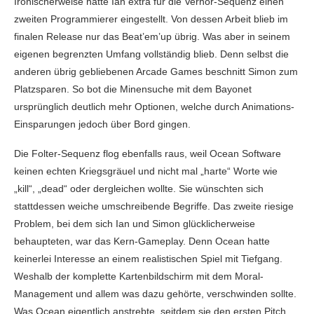
Ironischerweise hatte Ian extra für die Verhör-Sequenz einen
zweiten Programmierer eingestellt. Von dessen Arbeit blieb im
finalen Release nur das Beat’em’up übrig. Was aber in seinem
eigenen begrenzten Umfang vollständig blieb. Denn selbst die
anderen übrig gebliebenen Arcade Games beschnitt Simon zum
Platzsparen. So bot die Minensuche mit dem Bayonet
ursprünglich deutlich mehr Optionen, welche durch Animations-
Einsparungen jedoch über Bord gingen.
Die Folter-Sequenz flog ebenfalls raus, weil Ocean Software
keinen echten Kriegsgräuel und nicht mal „harte“ Worte wie
„kill“, „dead“ oder dergleichen wollte. Sie wünschten sich
stattdessen weiche umschreibende Begriffe. Das zweite riesige
Problem, bei dem sich Ian und Simon glücklicherweise
behaupteten, war das Kern-Gameplay. Denn Ocean hatte
keinerlei Interesse an einem realistischen Spiel mit Tiefgang.
Weshalb der komplette Kartenbildschirm mit dem Moral-
Management und allem was dazu gehörte, verschwinden sollte.
Was Ocean eigentlich anstrebte, seitdem sie den ersten Pitch