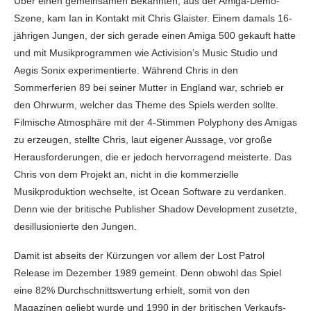
Über einen gemeinsamen Bekannten, aus der Amiga-Demo-
Szene, kam Ian in Kontakt mit Chris Glaister. Einem damals 16-
jährigen Jungen, der sich gerade einen Amiga 500 gekauft hatte
und mit Musikprogrammen wie Activision’s Music Studio und
Aegis Sonix experimentierte. Während Chris in den
Sommerferien 89 bei seiner Mutter in England war, schrieb er
den Ohrwurm, welcher das Theme des Spiels werden sollte.
Filmische Atmosphäre mit der 4-Stimmen Polyphony des Amigas
zu erzeugen, stellte Chris, laut eigener Aussage, vor große
Herausforderungen, die er jedoch hervorragend meisterte. Das
Chris von dem Projekt an, nicht in die kommerzielle
Musikproduktion wechselte, ist Ocean Software zu verdanken.
Denn wie der britische Publisher Shadow Development zusetzte,
desillusionierte den Jungen.
Damit ist abseits der Kürzungen vor allem der Lost Patrol
Release im Dezember 1989 gemeint. Denn obwohl das Spiel
eine 82% Durchschnittswertung erhielt, somit von den
Magazinen geliebt wurde und 1990 in der britischen Verkaufs-