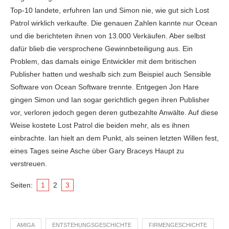
Top-10 landete, erfuhren Ian und Simon nie, wie gut sich Lost
Patrol wirklich verkaufte. Die genauen Zahlen kannte nur Ocean
und die berichteten ihnen von 13.000 Verkäufen. Aber selbst
dafür blieb die versprochene Gewinnbeteiligung aus. Ein
Problem, das damals einige Entwickler mit dem britischen
Publisher hatten und weshalb sich zum Beispiel auch Sensible
Software von Ocean Software trennte. Entgegen Jon Hare
gingen Simon und Ian sogar gerichtlich gegen ihren Publisher
vor, verloren jedoch gegen deren gutbezahlte Anwälte. Auf diese
Weise kostete Lost Patrol die beiden mehr, als es ihnen
einbrachte. Ian hielt an dem Punkt, als seinen letzten Willen fest,
eines Tages seine Asche über Gary Braceys Haupt zu
verstreuen.
Seiten:
1
2
3
AMIGA
ENTSTEHUNGSGESCHICHTE
FIRMENGESCHICHTE