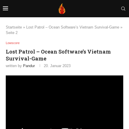
Startseite
»
Lost Patrol – Ocean Software’s Vietnam Survival-Game
»
Seite 2
Lowscore
Lost Patrol – Ocean Software’s Vietnam
Survival-Game
written by
Pandur
20. Januar 2023