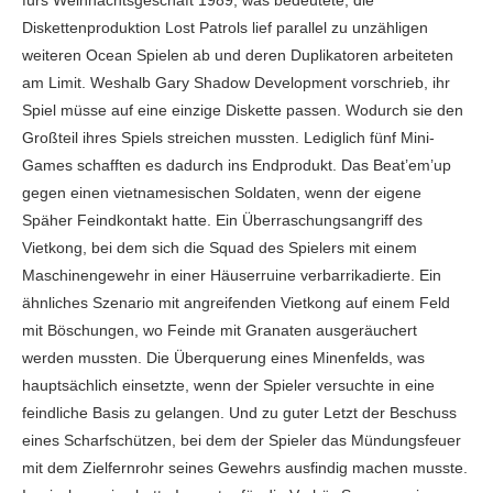
fürs Weihnachtsgeschäft 1989, was bedeutete, die
Diskettenproduktion Lost Patrols lief parallel zu unzähligen
weiteren Ocean Spielen ab und deren Duplikatoren arbeiteten
am Limit. Weshalb Gary Shadow Development vorschrieb, ihr
Spiel müsse auf eine einzige Diskette passen. Wodurch sie den
Großteil ihres Spiels streichen mussten. Lediglich fünf Mini-
Games schafften es dadurch ins Endprodukt. Das Beat’em’up
gegen einen vietnamesischen Soldaten, wenn der eigene
Späher Feindkontakt hatte. Ein Überraschungsangriff des
Vietkong, bei dem sich die Squad des Spielers mit einem
Maschinengewehr in einer Häuserruine verbarrikadierte. Ein
ähnliches Szenario mit angreifenden Vietkong auf einem Feld
mit Böschungen, wo Feinde mit Granaten ausgeräuchert
werden mussten. Die Überquerung eines Minenfelds, was
hauptsächlich einsetzte, wenn der Spieler versuchte in eine
feindliche Basis zu gelangen. Und zu guter Letzt der Beschuss
eines Scharfschützen, bei dem der Spieler das Mündungsfeuer
mit dem Zielfernrohr seines Gewehrs ausfindig machen musste.