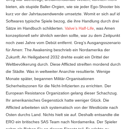
bieten, als stupide Baller-Orgien, wie sie jeder Ego-Shooter bis
kurz vor der Jahrtausendwende umsetzte. Womit er sich auf id
Softwares typische Spiele bezog, die ihre Handlung durch drei
Sätze im Handbuch schilderten.
Valve’s Half-Life
, was Amen
konzeptionell sehr ähnlich werden sollte, war zu dem Zeitpunkt
noch zwei Jahre vom Debüt entfernt. Greg’s Ausgangsszenario
für Amen: The Awakening beschrieb ein Nordamerika der
Zukunft. An Heiligabend 2032 drehte exakt ein Drittel der
Weltbevölkerung durch. Diese Afflicted streiften mordend durch
die Städte. Was in weltweiter Anarchie resultierte. Wenige
Monate später, begannen Militär-Organisationen
Sicherheitszonen für die Nicht-Infizierten zu errichten. Der
European Resistance Organization gelang dieser Schachzug.
Ihr amerikanisches Gegenstück hatte weniger Glück. Die
Afflicted arbeiteten sich systematisch von der Westküste nach
Osten durchs Land. Nichts hielt sie auf. Deshalb entsandte die
ERO ein britisches SAS Team nach Nordamerika. Der Spieler