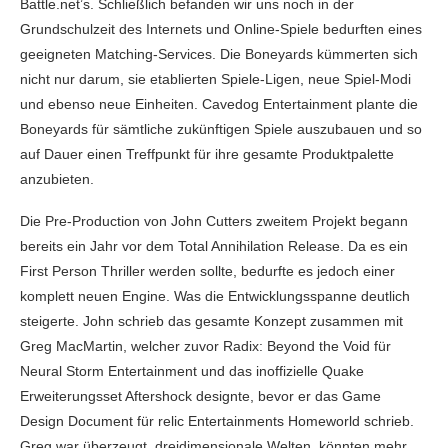
Battle.net’s. Schließlich befanden wir uns noch in der
Grundschulzeit des Internets und Online-Spiele bedurften eines
geeigneten Matching-Services. Die Boneyards kümmerten sich
nicht nur darum, sie etablierten Spiele-Ligen, neue Spiel-Modi
und ebenso neue Einheiten. Cavedog Entertainment plante die
Boneyards für sämtliche zukünftigen Spiele auszubauen und so
auf Dauer einen Treffpunkt für ihre gesamte Produktpalette
anzubieten.
Die Pre-Production von John Cutters zweitem Projekt begann
bereits ein Jahr vor dem Total Annihilation Release. Da es ein
First Person Thriller werden sollte, bedurfte es jedoch einer
komplett neuen Engine. Was die Entwicklungsspanne deutlich
steigerte. John schrieb das gesamte Konzept zusammen mit
Greg MacMartin, welcher zuvor Radix: Beyond the Void für
Neural Storm Entertainment und das inoffizielle Quake
Erweiterungsset Aftershock designte, bevor er das Game
Design Document für relic Entertainments Homeworld schrieb.
Greg war überzeugt, dreidimensionale Welten, könnten mehr