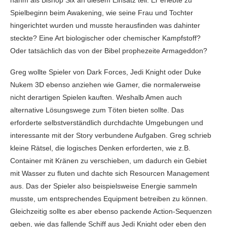
nahm als Bishop Six an diesem Einsatz teil. Er erlebte zu
Spielbeginn beim Awakening, wie seine Frau und Tochter
hingerichtet wurden und musste herausfinden was dahinter
steckte? Eine Art biologischer oder chemischer Kampfstoff?
Oder tatsächlich das von der Bibel prophezeite Armageddon?
Greg wollte Spieler von Dark Forces, Jedi Knight oder Duke
Nukem 3D ebenso anziehen wie Gamer, die normalerweise
nicht derartigen Spielen kauften. Weshalb Amen auch
alternative Lösungswege zum Töten bieten sollte. Das
erforderte selbstverständlich durchdachte Umgebungen und
interessante mit der Story verbundene Aufgaben. Greg schrieb
kleine Rätsel, die logisches Denken erforderten, wie z.B.
Container mit Kränen zu verschieben, um dadurch ein Gebiet
mit Wasser zu fluten und dachte sich Resourcen Management
aus. Das der Spieler also beispielsweise Energie sammeln
musste, um entsprechendes Equipment betreiben zu können.
Gleichzeitig sollte es aber ebenso packende Action-Sequenzen
geben, wie das fallende Schiff aus Jedi Knight oder eben den