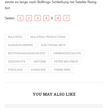
setzte es lange nach Bullfrogs Schließung mit Satelite Reing
fort.
Seiten:
1
2
3
4
5
6
7
BULLFROG
BULLFROG PRODUCTIONS
DUNGEON KEEPER
ELECTRONIC ARTS
ENTSTEHUNGSGESCHICHTE
FIRMENGESCHICHTE
GESCHICHTE
HISTORIE
PETER MOLYNEUX
POPULOUS
SYNDICATE
THEME PARK
YOU MAY ALSO LIKE