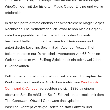
innovativen Konzept Bullfrogs. Stattdessen war es ein billiger
WipeOut Klon mit der frisierten Magic Carpet Engine und wenig
erfolgreich.
In diese Sparte driftete ebenso der aktionreichere Magic Carpet
Nachfolger, The Netherworlds, ab. Zwar behob Magic Carpet 2
viele Designprobleme, über die sich Fans des Originals
beschwert hatten und brachte neue Nachtmissionen und
unterirdische Level ins Spiel mit ein. Aber der Arcade Titel
bekam trotzdem nur Durchschnittswertungen von 68 Punkten.
Weit ab von dem was Bullfrog Spiele noch ein oder zwei Jahre
zuvor bekamen.
Bullfrog begann mehr und mehr umsatzstarken Konzepten der
Konkurrenz nachzueifern. Nach dem Vorbild von
Westwoods
Command & Conquer
versuchten sie sich 1996 an einem
obskuren SimLife mäßigen Sci-Fi Echtzeitstrategiespiel mit dem
Titel Genewars. Obwohl Genewars das typische
Basenbaukonzept verfolgte, setzte es statt Panzern und