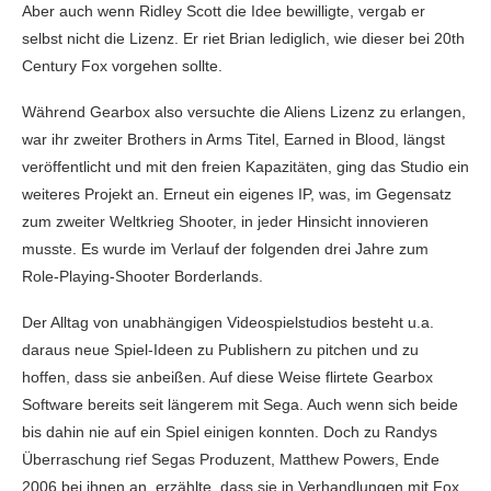
Aber auch wenn Ridley Scott die Idee bewilligte, vergab er
selbst nicht die Lizenz. Er riet Brian lediglich, wie dieser bei 20th
Century Fox vorgehen sollte.
Während Gearbox also versuchte die Aliens Lizenz zu erlangen,
war ihr zweiter Brothers in Arms Titel, Earned in Blood, längst
veröffentlicht und mit den freien Kapazitäten, ging das Studio ein
weiteres Projekt an. Erneut ein eigenes IP, was, im Gegensatz
zum zweiter Weltkrieg Shooter, in jeder Hinsicht innovieren
musste. Es wurde im Verlauf der folgenden drei Jahre zum
Role-Playing-Shooter Borderlands.
Der Alltag von unabhängigen Videospielstudios besteht u.a.
daraus neue Spiel-Ideen zu Publishern zu pitchen und zu
hoffen, dass sie anbeißen. Auf diese Weise flirtete Gearbox
Software bereits seit längerem mit Sega. Auch wenn sich beide
bis dahin nie auf ein Spiel einigen konnten. Doch zu Randys
Überraschung rief Segas Produzent, Matthew Powers, Ende
2006 bei ihnen an, erzählte, dass sie in Verhandlungen mit Fox