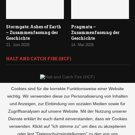
Stormgate: Ashes of Earth
Pragmata –
– Zusammenfassung der
Zusammenfassung der
Geschichte
Geschichte
21. Juni 2026
14. Mai 2026
HALT AND CATCH FIRE (HCF)
Cookies sind für die korrekte Funktionsweise einer Website
Ein früher Unix Befehl, der sämtliche möglichen Prozesse
wichtig. Wir verwenden diese zur Personalisierung von Inhalten
gleichzeitig starten lässt und die CPU gänzlich auslastet. Der
und Anzeigen, zur Einbindung von sozialen Medien sowie für
Computer stürzt unwiderruflich ab. Selbst ein Reset rettet das
Zugriffsanalysen auf unsere Website. Mit der Nutzung unserer
System nicht.
Dienste erklärt ihr euch damit einverstanden, dass wir Cookies
verwenden. Klickt auf "Ich stimme zu" um dies zu akzeptieren
oder lest "Datenschutzeinstellungen" zu den von uns