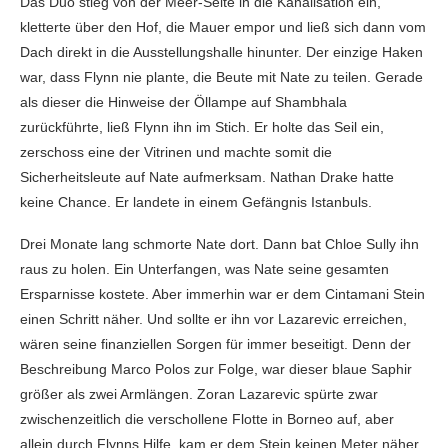
Das Duo stieg von der Meer-Seite in die Kanalisation ein,
kletterte über den Hof, die Mauer empor und ließ sich dann vom
Dach direkt in die Ausstellungshalle hinunter. Der einzige Haken
war, dass Flynn nie plante, die Beute mit Nate zu teilen. Gerade
als dieser die Hinweise der Öllampe auf Shambhala
zurückführte, ließ Flynn ihn im Stich. Er holte das Seil ein,
zerschoss eine der Vitrinen und machte somit die
Sicherheitsleute auf Nate aufmerksam. Nathan Drake hatte
keine Chance. Er landete in einem Gefängnis Istanbuls.
Drei Monate lang schmorte Nate dort. Dann bat Chloe Sully ihn
raus zu holen. Ein Unterfangen, was Nate seine gesamten
Ersparnisse kostete. Aber immerhin war er dem Cintamani Stein
einen Schritt näher. Und sollte er ihn vor Lazarevic erreichen,
wären seine finanziellen Sorgen für immer beseitigt. Denn der
Beschreibung Marco Polos zur Folge, war dieser blaue Saphir
größer als zwei Armlängen. Zoran Lazarevic spürte zwar
zwischenzeitlich die verschollene Flotte in Borneo auf, aber
allein durch Flynns Hilfe, kam er dem Stein keinen Meter näher.