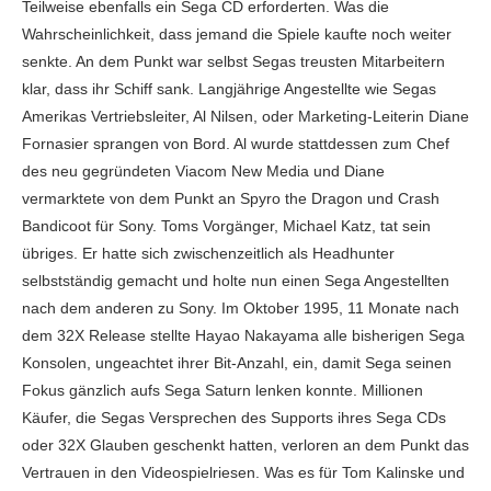
Teilweise ebenfalls ein Sega CD erforderten. Was die
Wahrscheinlichkeit, dass jemand die Spiele kaufte noch weiter
senkte. An dem Punkt war selbst Segas treusten Mitarbeitern
klar, dass ihr Schiff sank. Langjährige Angestellte wie Segas
Amerikas Vertriebsleiter, Al Nilsen, oder Marketing-Leiterin Diane
Fornasier sprangen von Bord. Al wurde stattdessen zum Chef
des neu gegründeten Viacom New Media und Diane
vermarktete von dem Punkt an Spyro the Dragon und Crash
Bandicoot für Sony. Toms Vorgänger, Michael Katz, tat sein
übriges. Er hatte sich zwischenzeitlich als Headhunter
selbstständig gemacht und holte nun einen Sega Angestellten
nach dem anderen zu Sony. Im Oktober 1995, 11 Monate nach
dem 32X Release stellte Hayao Nakayama alle bisherigen Sega
Konsolen, ungeachtet ihrer Bit-Anzahl, ein, damit Sega seinen
Fokus gänzlich aufs Sega Saturn lenken konnte. Millionen
Käufer, die Segas Versprechen des Supports ihres Sega CDs
oder 32X Glauben geschenkt hatten, verloren an dem Punkt das
Vertrauen in den Videospielriesen. Was es für Tom Kalinske und