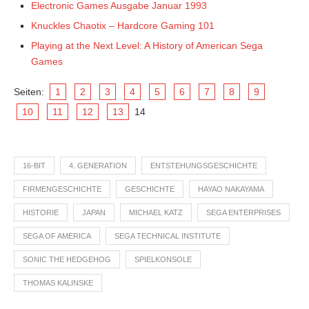
Electronic Games Ausgabe Januar 1993
Knuckles Chaotix – Hardcore Gaming 101
Playing at the Next Level: A History of American Sega
Games
Seiten:
1
2
3
4
5
6
7
8
9
10
11
12
13
14
16-BIT
4. GENERATION
ENTSTEHUNGSGESCHICHTE
FIRMENGESCHICHTE
GESCHICHTE
HAYAO NAKAYAMA
HISTORIE
JAPAN
MICHAEL KATZ
SEGA ENTERPRISES
SEGA OF AMERICA
SEGA TECHNICAL INSTITUTE
SONIC THE HEDGEHOG
SPIELKONSOLE
THOMAS KALINSKE