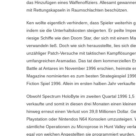
das Hinzufügen eines Waffenoffiziers. Allesamt gewannen
mit Rettungskapseln in Raumschlachten beschützen.
Ken wollte eigentlich verhindern, dass Spieler weiterhin
indem sie die Unterhaltskosten steigerten. Er peilte Imp
riesige Schiffe wie den Doom Star, der sich mit einem Ma
verwandeln ließ. Doch wie sich herausstellte, lies sich 
unzähliger Patch-Versuche mit taktischen Kampflösungen u
umfangreichen Aramadas. Das tat dem kommerziellen Erfo
Battle at Antares im November 1996 erschien, heimste es
Magazine nominierten es zum besten Strategiespiel 199
Fiction Spiel 1996. Allein im ersten halben Jahr verkauft
Obwohl Spectrum HoloByte im zweiten Quartal 1996 1,5 Mi
verkaufte und somit in diesen drei Monaten einen klein
hinweg erneut einen Verlust von 39,8 Millionen Dollar. Ge
Playstation oder Nintendos N64 Konsolen umzusteigen. W
sämtliche Operationen zu Microprose in Hunt Valley verla
egal von welchen Angestellten sie programmiert wurden,