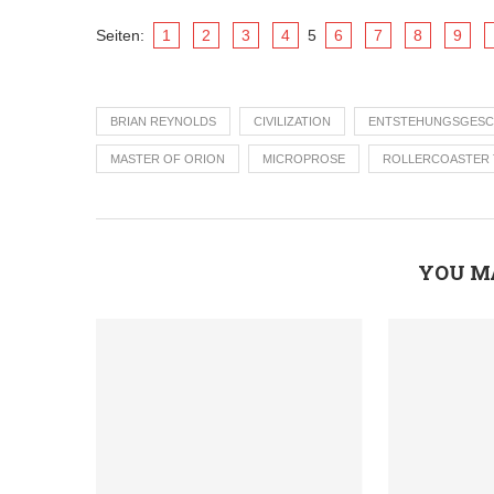
Seiten:
1
2
3
4
5
6
7
8
9
BRIAN REYNOLDS
CIVILIZATION
ENTSTEHUNGSGESC
MASTER OF ORION
MICROPROSE
ROLLERCOASTER
YOU M