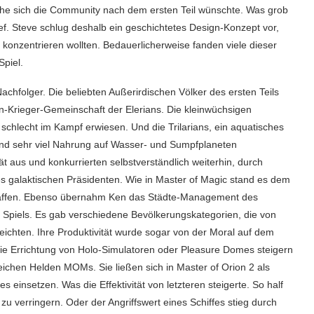
che sich die Community nach dem ersten Teil wünschte. Was grob
ef. Steve schlug deshalb ein geschichtetes Design-Konzept vor,
 konzentrieren wollten. Bedauerlicherweise fanden viele dieser
Spiel.
achfolger. Die beliebten Außerirdischen Völker des ersten Teils
en-Krieger-Gemeinschaft der Elerians. Die kleinwüchsigen
schlecht im Kampf erwiesen. Und die Trilarians, ein aquatisches
 und sehr viel Nahrung auf Wasser- und Sumpfplaneten
ität aus und konkurrierten selbstverständlich weiterhin, durch
 galaktischen Präsidenten. Wie in Master of Magic stand es dem
 erschaffen. Ebenso übernahm Ken das Städte-Management des
n Spiels. Es gab verschiedene Bevölkerungskategorien, die von
eichten. Ihre Produktivität wurde sogar von der Moral auf dem
ie Errichtung von Holo-Simulatoren oder Pleasure Domes steigern
eichen Helden MOMs. Sie ließen sich in Master of Orion 2 als
 einsetzen. Was die Effektivität von letzteren steigerte. So half
u verringern. Oder der Angriffswert eines Schiffes stieg durch