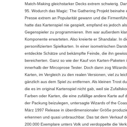
Match-Making gleichstarker Decks extrem schwierig. Da
95. Wodurch das Magic: The Gathering Projekt beinahe ei
Presse extrem an Popularität gewann und die Firmenfüh
hatte das Kartenspiel nie gespielt, empfand es jedoch a
Gegenspieler zu programmieren. Ihm war außerdem klar, d
Komponente erwarteten. Also kreierte er Shandalar. In di
personifizierten Spielkarten. In einer isometrischen Darst
entdeckte Schätze und bekämpfte Feinde, die ihn gewis
bereicherten. Ganz so wie der Kauf von Karten-Paketen 
innerhalb der Mircoprose Tester. Doch dann zog Wizards o
Karten, im Vergleich zu den realen Versionen, viel zu 
gänzlich aus dem Spiel zu entfernen. Als kleinen Trost du
die es im original Kartenspiel nicht gab, weil sie Zufal
Farben oder Karten, die eine zufällige andere Karte auf 
der Packung beizulegen, untersagte Wizards of the Coas
März 1997 Release in überdimensionaler Größe produzier
erkennen und quasi unbrauchbar. Das tat dem Verkauf d
200.000 Exemplare unters Volk und verdoppelte die Verk