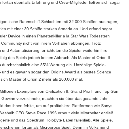
 fortan ebenfalls Erfahrung und Crew-Mitglieder ließen sich sogar
 gigantische Raumschiff-Schlachten mit 32.000 Schiffen austrugen,
erien mit einer 30 Schiffe starken Armada an. Und erfand sogar
uler Device in einen Planetenkiller a la Star Wars Todesstern
die Community nicht von ihrem Vorhaben abbringen. Trotz
nd Automatisierung, errichteten die Spieler weiterhin ihre
lg des Spiels jedoch keinen Abbruch. Als Master of Orion II –
 durchschnittlich eine 85% Wertung ein. Unzählige Spiele-
6 und es gewann sogar den Origins Award als bestes Science
e sich Master of Orion 2 mehr als 200.000 mal.
llionen Exemplare von Civilization II, Grand Prix II und Top Gun
en Gewinn verzeichnete, machten sie über das gesamte Jahr
ld das ihnen fehlte, um auf profitablere Plattformen wie Sonys
eshalb CEO Steve Race 1996 erneut viele Mitarbeiter entließ,
gerte und das Spectrum HoloByte Label fallenließ. Alle Spiele,
 erschienen fortan als Microprose Spiel. Denn im Volksmund