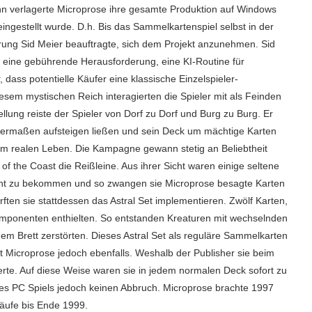
nn verlagerte Microprose ihre gesamte Produktion auf Windows
ngestellt wurde. D.h. Bis das Sammelkartenspiel selbst in der
rung Sid Meier beauftragte, sich dem Projekt anzunehmen. Sid
ls eine gebührende Herausforderung, eine KI-Routine für
ass potentielle Käufer eine klassische Einzelspieler-
esem mystischen Reich interagierten die Spieler mit als Feinden
ellung reiste der Spieler von Dorf zu Dorf und Burg zu Burg. Er
sermaßen aufsteigen ließen und sein Deck um mächtige Karten
im realen Leben. Die Kampagne gewann stetig an Beliebtheit
f the Coast die Reißleine. Aus ihrer Sicht waren einige seltene
leicht zu bekommen und so zwangen sie Microprose besagte Karten
rften sie stattdessen das Astral Set implementieren. Zwölf Karten,
lskomponenten enthielten. So entstanden Kreaturen mit wechselnden
dem Brett zerstörten. Dieses Astral Set als reguläre Sammelkarten
t Microprose jedoch ebenfalls. Weshalb der Publisher sie beim
te. Auf diese Weise waren sie in jedem normalen Deck sofort zu
es PC Spiels jedoch keinen Abbruch. Microprose brachte 1997
äufe bis Ende 1999.