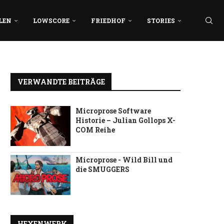
LEN
LOWSCORE
FRIEDHOF
STORIES
VERWANDTE BEITRÄGE
Microprose Software
Historie – Julian Gollops X-
COM Reihe
Microprose - Wild Bill und
die SMUGGERS
HEXENWERK