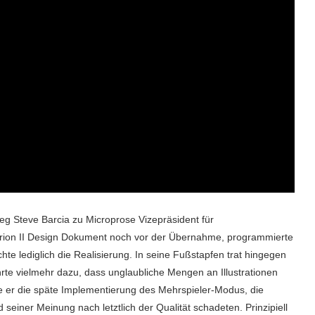
g Steve Barcia zu Microprose Vizepräsident für
 Orion II Design Dokument noch vor der Übernahme, programmierte
te lediglich die Realisierung. In seine Fußstapfen trat hingegen
hrte vielmehr dazu, dass unglaubliche Mengen an Illustrationen
te er die späte Implementierung des Mehrspieler-Modus, die
einer Meinung nach letztlich der Qualität schadeten. Prinzipiell