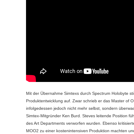
Mit der Übernahme Simtexs durch Spectrum Holobyte stie
Produktentwicklung auf. Zwar schrieb er das Master of
infolgedessen jedoch nicht mehr selbst, sondern überwach
Simtex-Mitgründer Ken Burd. Steves leitende Position fü
des Art Departments verworfen wurden. Ebenso kritisier
MOO2 zu einer kostenintensiven Produktion machten und s