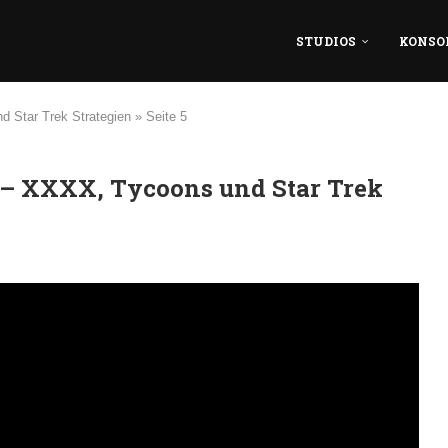
STUDIOS
KONSO
d Star Trek Strategien
»
Seite 5
 – XXXX, Tycoons und Star Trek