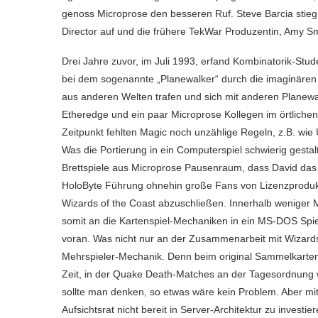
genoss Microprose den besseren Ruf. Steve Barcia stie
Director auf und die frühere TekWar Produzentin, Amy Sm
Drei Jahre zuvor, im Juli 1993, erfand Kombinatorik-Stu
bei dem sogenannte „Planewalker“ durch die imaginären 
aus anderen Welten trafen und sich mit anderen Planewal
Etheredge und ein paar Microprose Kollegen im örtliche
Zeitpunkt fehlten Magic noch unzählige Regeln, z.B. wi
Was die Portierung in ein Computerspiel schwierig gesta
Brettspiele aus Microprose Pausenraum, dass David das 
HoloByte Führung ohnehin große Fans von Lizenzprodukt
Wizards of the Coast abzuschließen. Innerhalb weniger 
somit an die Kartenspiel-Mechaniken in ein MS-DOS Spi
voran. Was nicht nur an der Zusammenarbeit mit Wizards 
Mehrspieler-Mechanik. Denn beim original Sammelkartens
Zeit, in der Quake Death-Matches an der Tagesordnung wa
sollte man denken, so etwas wäre kein Problem. Aber mit
Aufsichtsrat nicht bereit in Server-Architektur zu investi