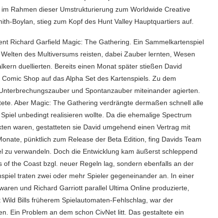
g im Rahmen dieser Umstrukturierung zum Worldwide Creative
ith-Boylan, stieg zum Kopf des Hunt Valley Hauptquartiers auf.
dent Richard Garfield Magic: The Gathering. Ein Sammelkartenspiel
Welten des Multiversums reisten, dabei Zauber lernten, Wesen
kern duellierten. Bereits einen Monat später stießen David
n Comic Shop auf das Alpha Set des Kartenspiels. Zu dem
e Unterbrechungszauber und Spontanzauber miteinander agierten.
ltete. Aber Magic: The Gathering verdrängte dermaßen schnell alle
Spiel unbedingt realisieren wollte. Da die ehemalige Spectrum
en waren, gestatteten sie David umgehend einen Vertrag mit
Monate, pünktlich zum Release der Beta Edition, fing Davids Team
el zu verwandeln. Doch die Entwicklung kam äußerst schleppend
of the Coast bzgl. neuer Regeln lag, sondern ebenfalls an der
piel traten zwei oder mehr Spieler gegeneinander an. In einer
ren und Richard Garriott parallel Ultima Online produzierte,
 Wild Bills früherem Spielautomaten-Fehlschlag, war der
eren. Ein Problem an dem schon CivNet litt. Das gestaltete ein