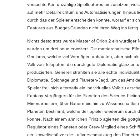
versuchte Ken unzählige Spielfeatures umzusetzen, wel
auf mehr Detailreichtum und Automatisierungen hinaus li
durch das der Spieler entscheiden konnte, worauf er sich
Features aus Budget-Gründen nicht ihren Weg ins fertig 
Nichts desto trotz wurde Master of Orion 2 ein würdiger N
wurden um drei neue erweitert. Die matriarchalische Elf
Gnolams, welche viel Vermögen anhäuften, aber sich als 
Volk von Telepaten, die durch gute Diplomatie glänzten
produzierten. Generell strahlten sie alle echte Individual
Diplomatie, Spionage und Planeten-Jagd, um das Amt des
Spieler frei, sich alternativ ein individuelles Volk zu
Fantasy-Vorgängers für die Planeten des Science-Fictio
Minenarbeitern, über Bauern bis hin zu Wissenschaftler r
Planeten bestimmt, welche der Spieler wiederum durch d
konnte. Nach einem ähnlichen Prinzip agierten die gottgl
Regulator eines Planeten oder Crew-Mitglied eines Schiffes
ein Umweltschützer die Luftverschmutzung des Planeten z