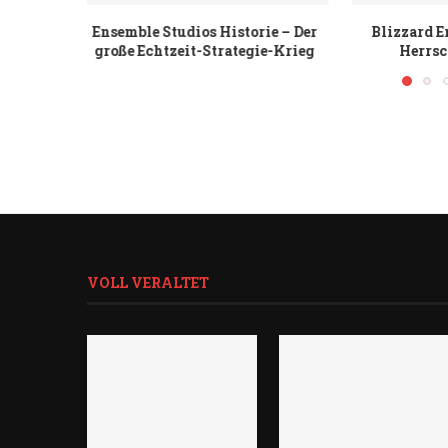
ie – Der
Blizzard Entertainment – Die
Bethesda Gam
ie-Krieg
Herrschaft des Chaos
Howard Ro
VOLL VERALTET