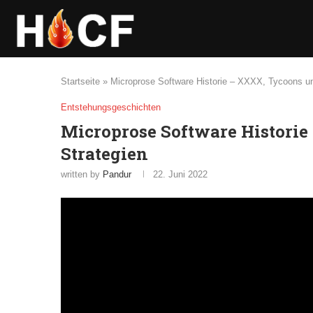
Startseite
»
Microprose Software Historie – XXXX, Tycoons un
Entstehungsgeschichten
Microprose Software Historie
Strategien
written by
Pandur
22. Juni 2022