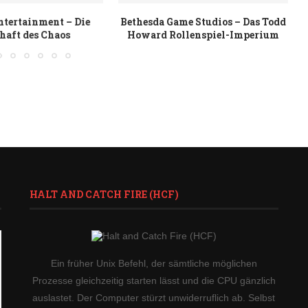
e Studios – Das Todd
Origin Systems – Richard
llenspiel-Imperium
Garriotts Ultima und die...
HALT AND CATCH FIRE (HCF)
Ein früher Unix Befehl, der sämtliche möglichen
Prozesse gleichzeitig starten lässt und die CPU gänzlich
auslastet. Der Computer stürzt unwiderruflich ab. Selbst