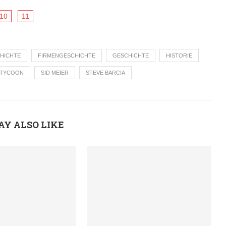
10
11
HICHTE
FIRMENGESCHICHTE
GESCHICHTE
HISTORIE
 TYCOON
SID MEIER
STEVE BARCIA
AY ALSO LIKE